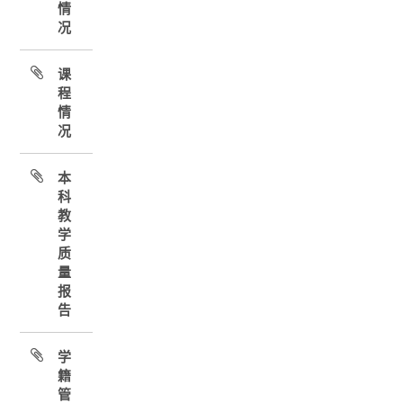
情
况
课
程
情
况
本
科
教
学
质
量
报
告
学
籍
管