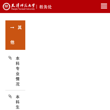
其
他
本
科
专
业
情
况
本
科
生