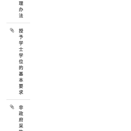
理
办
法
授
予
学
士
学
位
的
基
本
要
求
非
政
府
采