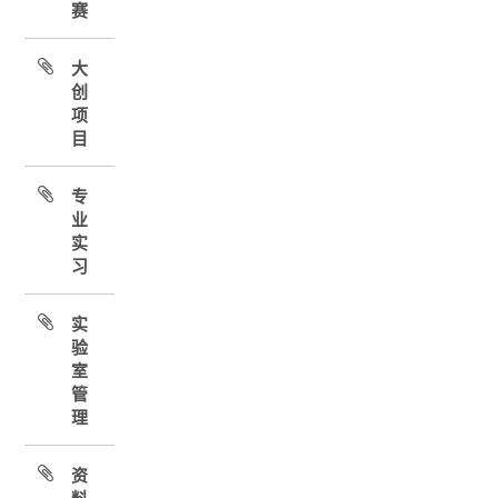
赛
大
创
项
目
专
业
实
习
实
验
室
管
理
资