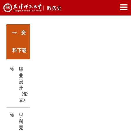
资
料下载
毕
业
设
计
（论
文）
学
科
竞